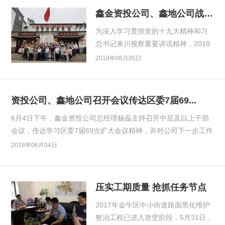
鑫金资投公司、鑫地公司战旗村参观学习活动简...
为深入学习贯彻党的十九大精神和习
总书记来川视察重要讲话精神，2018
年5月31日下午，公司党支部、工会组
2018年06月05日
织公司全体员工来...
资投公司、鑫地公司召开会议传达区委7届69...
6月4日下午，鑫金资投公司总经理杨磊主持召开中层及以上干部
会议，传达学习区委7届69次扩大会议精神，并对公司下一步工作
进...
2018年06月04日
压实工期质量 抢抓任务节点
2017年金牛区中小街道路面黑化维护
整治工程已进入攻坚阶段，5月31日，