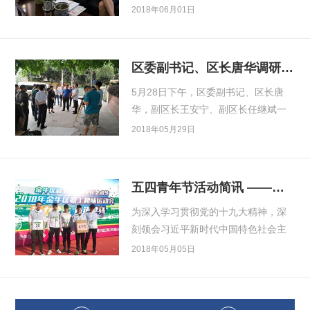
区建交局分管副局长邓燕同志召集建
2018年06月01日
设单位...
区委副书记、区长唐华调研我公司在建项目
5月28日下午，区委副书记、区长唐
华，副区长王安宁、副区长任继斌一
行深入我公司在建项目茶店子东西正
2018年05月29日
街特色街区打造工程和原...
五四青年节活动简讯 ——公司组队参加金牛区...
为深入学习贯彻党的十九大精神，深
刻领会习近平新时代中国特色社会主
义思想，坚持以人民为中心的发展理
2018年05月05日
念，丰富和活跃职工文化生...