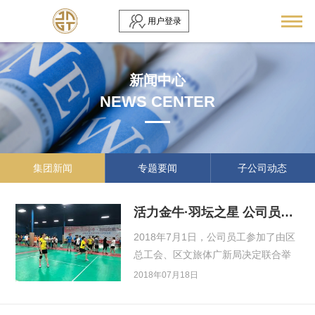
用户登录
新
闻
中
心
N
E
W
S
C
E
N
T
E
R
集团新闻
专题要闻
子公司动态
活力金牛·羽坛之星 公司员工参加金牛区羽毛...
2018年7月1日，公司员工参加了由区
总工会、区文旅体广新局决定联合举
办庆七一"活力金牛·羽坛之星"金牛区
2018年07月18日
职工羽毛球比...