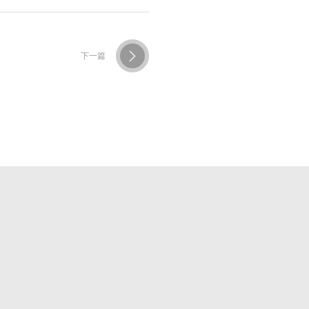

下一篇