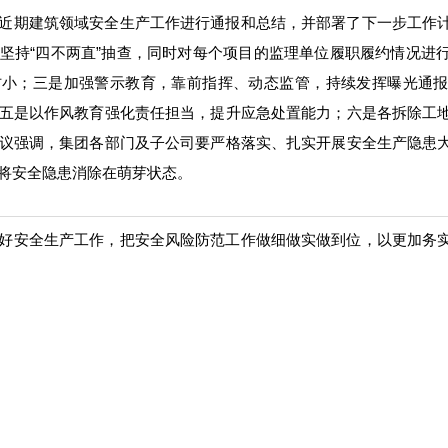
近期建筑领域安全生产工作进行通报和总结，并部署了下一步工作
坚持“四不两直”抽查，同时对每个项目的监理单位履职履约情况进
防小；三是加强警示教育，靠前指挥、动态监管，持续发挥曝光通
五是以作风教育强化责任担当，提升应急处置能力；六是各拆除工
议强调，集团各部门及子公司要严格落实、扎实开展安全生产隐患
将安全隐患消除在萌芽状态。
好安全生产工作，把安全风险防范工作做细做实做到位，以更加务