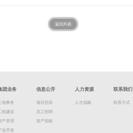
返回列表
集团业务
信息公开
人力资源
联系我们
土地事务
项目招采
人才战略
联系方式
工程建设
员工招聘
资产管理
资产招租
产业开发