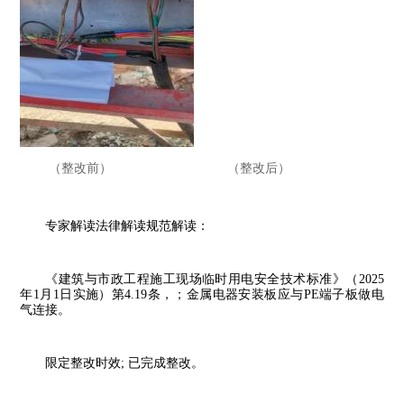
（整改前） （整改后）
专家解读
法律解读
规范解读：
《
建筑与市政
工程施工现场临时用电安全技术标准
》（
2025
年
1
月
1
日实施）第
4.19
条，
；金属电器安装板应与
PE
端子板做
电
气连接。
限定整改时效
;
已完成整改
。