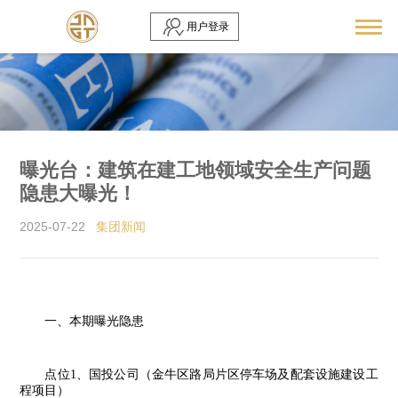
用户登录
曝光台：建筑在建工地领域安全生产问题
隐患大曝光！
2025-07-22
集团新闻
一、本期曝光隐患
点位
1
、国投公司（金牛区路局片区停车场及配套设施建设工
程项目）