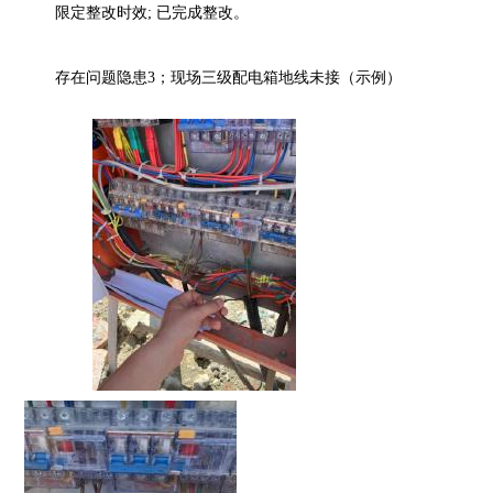
限定整改时效
;
已完成整改
。
存在问题隐患
3
；
现场三级配电箱地线未接（示例）