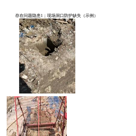
存在问题隐患
1
；
现场洞口防护缺失（示例）