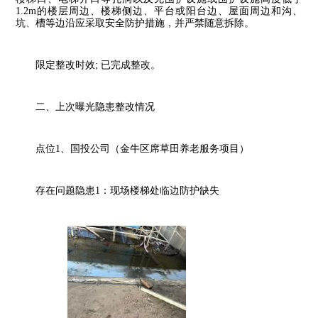
1.2m
的楼层周边、楼梯侧边、平台或阳台边、屋面周边和沟、
坑、槽等边沿应采取安全防护措施，并严禁随意拆除。
限定整改时效
;
已完成整改
。
二、上次曝光隐患整改情况
点位
1
、国投公司（
金牛区席草田养老服务项目
）
存在问题隐患
1
：
现场楼梯处临边防护缺失