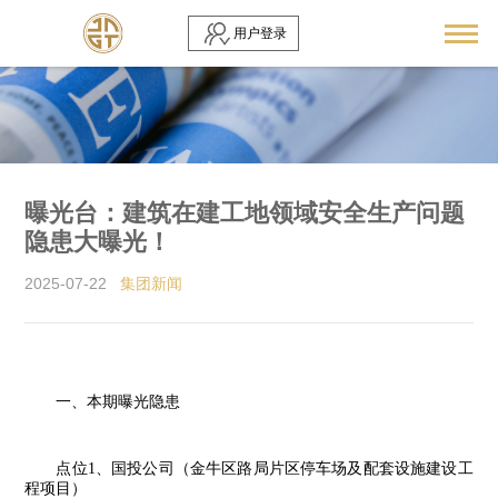
用户登录
曝光台：建筑在建工地领域安全生产问题
隐患大曝光！
2025-07-22
集团新闻
一、本期曝光隐患
点位
1
、国投公司（金牛区路局片区停车场及配套设施建设工
程项目）