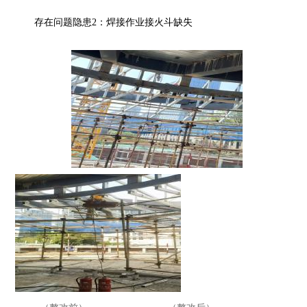
存在问题隐患
2
：
焊接作业接火斗缺失